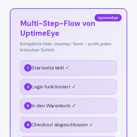
UptimeEye
Multi-Step-Flow von
UptimeEye
Komplette User-Journey-Tests – prüfe jeden
kritischen Schritt
Startseite lädt ✓
1
Login funktioniert ✓
2
In den Warenkorb ✓
3
Checkout abgeschlossen ✓
4